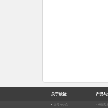
关于棱镜
产品与
愿景与使命
棱镜软