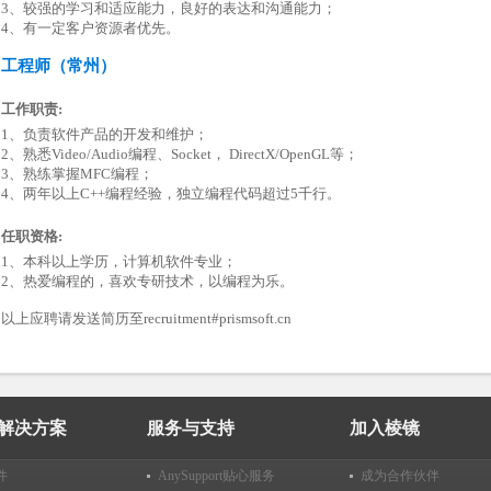
3、较强的学习和适应能力，良好的表达和沟通能力；
4、有一定客户资源者优先。
工程师（常州）
工作职责:
1、负责软件产品的开发和维护；
2、熟悉Video/Audio编程、Socket， DirectX/OpenGL等；
3、熟练掌握MFC编程；
4、两年以上C++编程经验，独立编程代码超过5千行。
任职资格:
1、本科以上学历，计算机软件专业；
2、热爱编程的，喜欢专研技术，以编程为乐。
以上应聘请发送简历至recruitment#prismsoft.cn
解决方案
服务与支持
加入棱镜
件
AnySupport贴心服务
成为合作伙伴