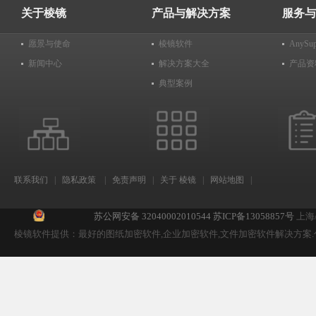
关于棱镜
产品与解决方案
服务与
愿景与使命
棱镜软件
AnyS
新闻中心
解决方案大全
产品资
典型案例
联系我们
|
隐私政策
|
免责声明
|
关于 棱镜
|
网站地图
|
苏公网安备 32040002010544
苏ICP备13058857号
上海
棱镜软件提供：最好的图纸加密软件,企业加密软件,文件加密软件解决方案